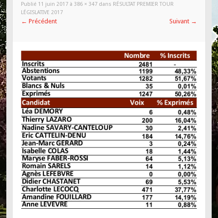
Publié
11 juin 2017
à
386 × 347
dans
RÉSULTAT PREMIER TOUR
LÉGISLATIVE 2017
←
Précédent
Suivant
→