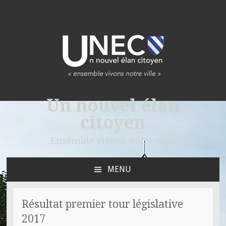
Un nouvel élan
citoyen
Ensemble vivons notre ville
MENU
ALLER
AU
CONTENU
Résultat premier tour législative
PRINCIPAL
2017